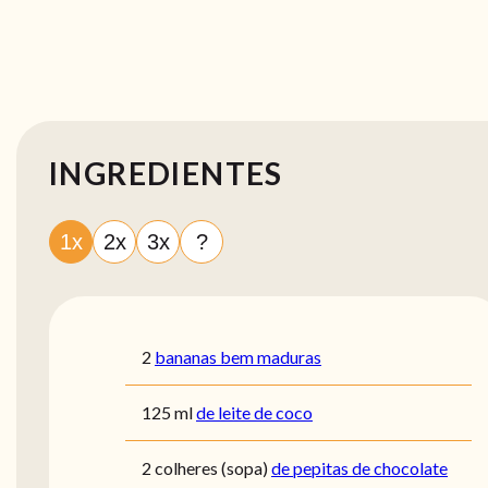
INGREDIENTES
1x
2x
3x
?
2
bananas bem maduras
125
ml
de leite de coco
2
colheres (sopa)
de pepitas de chocolate