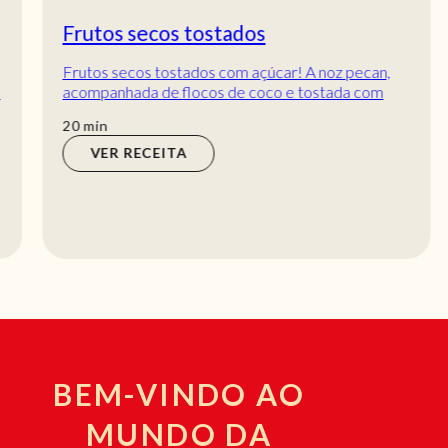
Frutos secos tostados
Frutos secos tostados com açúcar! A noz pecan,
acompanhada de flocos de coco e tostada com
açúcar é a receita mais simples e saborosa que já...
min
20
min
VER RECEITA
BEM-VINDO AO
MUNDO DA