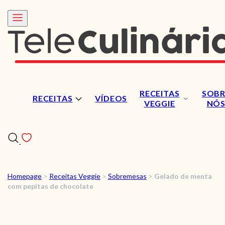
RECEITAS
SOBR
RECEITAS
VÍDEOS
VEGGIE
NÓ
Homepage
>
Receitas Veggie
>
Sobremesas
>
Gelado de menta
RECEITAS
com pepitas de chocolate
VÍDEOS