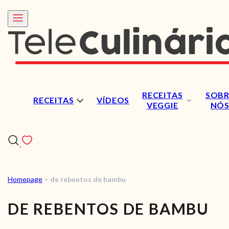
RECEITAS
SOBR
RECEITAS
VÍDEOS
VEGGIE
NÓ
Homepage
>
de rebentos de bambu
RECEITAS
DE REBENTOS DE BAMBU
VÍDEOS