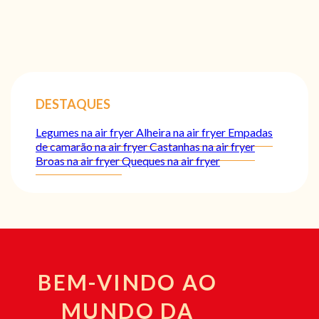
DESTAQUES
Legumes na air fryer
Alheira na air fryer
Empadas
de camarão na air fryer
Castanhas na air fryer
Broas na air fryer
Queques na air fryer
BEM-VINDO AO
MUNDO DA