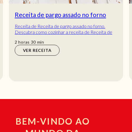
Receita de pargo assado no forno
Receita de Receita de pargo assado no forno.
Descubra como cozinhar a receita de Receita de
pargo assado no forno de maneira prática e delic...
horas
min
2
horas
30
min
VER RECEITA
BEM-VINDO AO