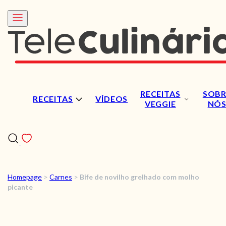
RECEITAS
SOBR
RECEITAS
VÍDEOS
VEGGIE
NÓ
Homepage
>
Carnes
>
Bife de novilho grelhado com molho
RECEITAS
picante
VÍDEOS