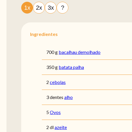
1x
2x
3x
?
Ingredientes
700 g
bacalhau demolhado
350 g
batata palha
2
cebolas
3 dentes
alho
5
Ovos
2 dl
azeite