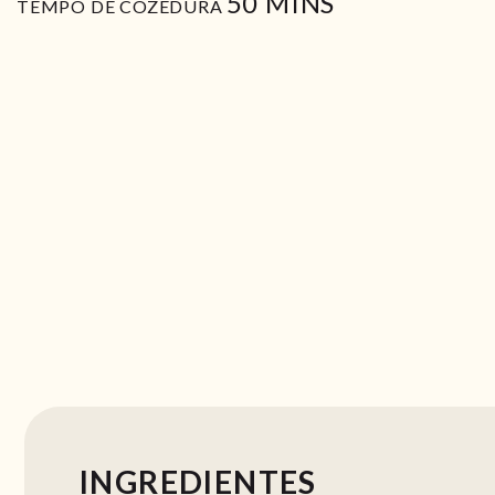
MIN
50
MINS
TEMPO DE COZEDURA
INGREDIENTES