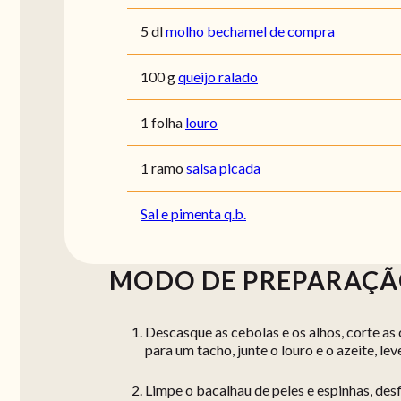
5 dl
molho bechamel de compra
100 g
queijo ralado
1 folha
louro
1 ramo
salsa picada
Sal e pimenta q.b.
MODO DE PREPARAÇ
Descasque as cebolas e os alhos, corte as 
para um tacho, junte o louro e o azeite, le
Limpe o bacalhau de peles e espinhas, desf