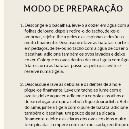
MODO DE PREPARAÇÃO
Descongele o bacalhau, leve-o a cozer em água com 
folhas de louro, depois retire-o do tacho, deixe-o
amornar, rejeite-lhe a peles e as espinhas e desfie-o
muito finamente. Descasque e lave as batatas, corte-
em pedaços, deite-os no tacho com a água de cozer o
bacalhau, adicione também os ovos lavados e deixe
cozer. Coloque os ovos dentro de uma tigela com águ
fria, escorra as batatas, passe-as pelo passevite e
reserve numa tigela.
Descasque e lave as cebolas e os dentes de alho e
pique-os finamente. Leve um tacho ao lume com o
azeite, deixe aquecer, adicione a cebola e os alhos e
deixe refogar até que a cebola fique douradinha. Reti
do lume, junte à tigela com o puré de batata, adicione
também o bacalhau, um pouco de salsa picada
finamente, o leite e as claras dos ovos cozidos muito
bem picadas, tempere com noz-moscada, rectifique 