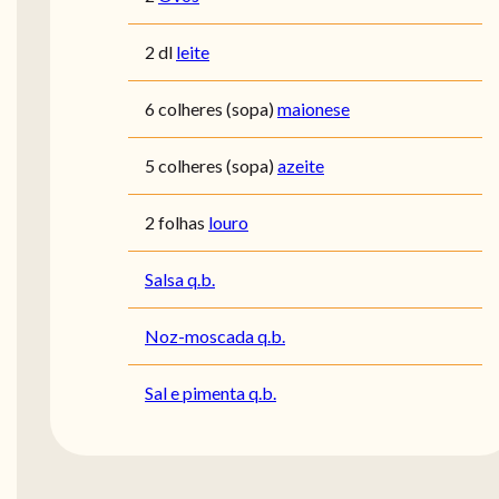
2 dl
leite
6 colheres (sopa)
maionese
5 colheres (sopa)
azeite
2 folhas
louro
Salsa q.b.
Noz-moscada q.b.
Sal e pimenta q.b.