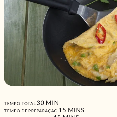
MIN
30
MIN
TEMPO TOTAL
MIN
15
MINS
TEMPO DE PREPARAÇÃO
MIN