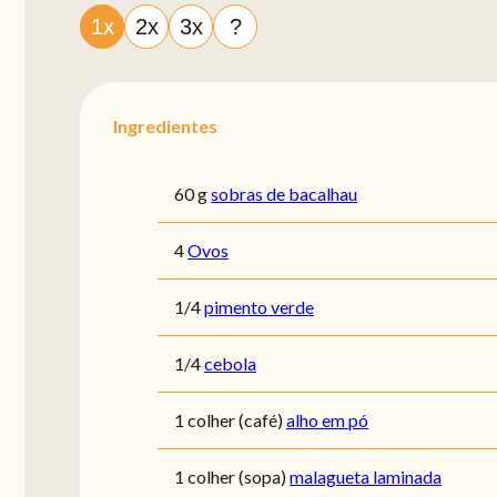
1x
2x
3x
?
Ingredientes
60 g
sobras de bacalhau
4
Ovos
1/4
pimento verde
1/4
cebola
1 colher (café)
alho em pó
1 colher (sopa)
malagueta laminada