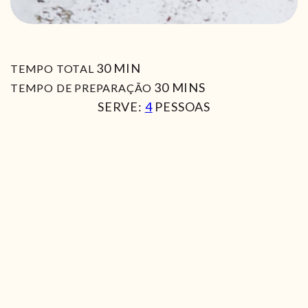
MIN
30
MIN
TEMPO TOTAL
MIN
30
MINS
TEMPO DE PREPARAÇÃO
SERVE:
4
PESSOAS