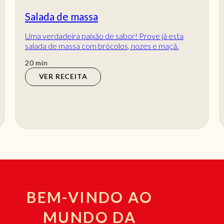
Salada de massa
Uma verdadeira paixão de sabor! Prove já esta
salada de massa com brócolos, nozes e maçã.
Descubra uma receita saborosa que pode sempre
min
20
min
adap...
VER RECEITA
BEM-VINDO AO
MUNDO DA