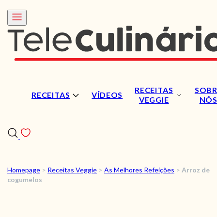
RECEITAS
SOBR
RECEITAS
VÍDEOS
VEGGIE
NÓ
Homepage
>
Receitas Veggie
>
As Melhores Refeições
>
Arroz de
RECEITAS
cogumelos
VÍDEOS