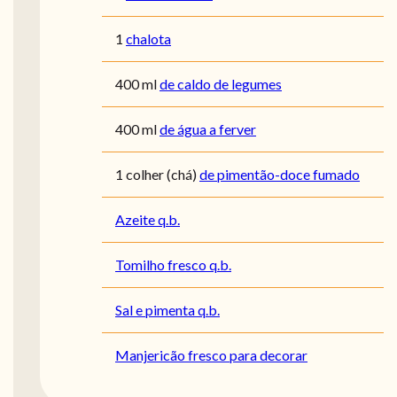
1
chalota
400
ml
de caldo de legumes
400
ml
de água a ferver
1
colher (chá)
de pimentão-doce fumado
Azeite q.b.
Tomilho fresco q.b.
Sal e pimenta q.b.
Manjericão fresco para decorar