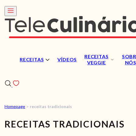
RECEITAS
SOBR
RECEITAS
VÍDEOS
VEGGIE
NÓ
Homepage
>
receitas tradicionais
RECEITAS
RECEITAS TRADICIONAIS
VÍDEOS