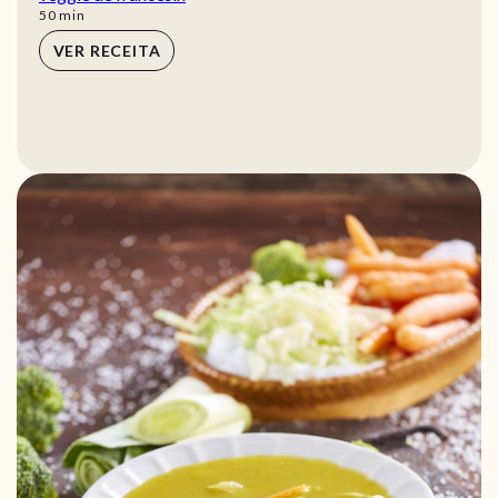
min
50
min
VER RECEITA