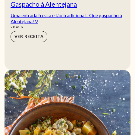
Gaspacho à Alentejana
Uma entrada fresca e tão tradicional... Que gaspacho à
Alentejana! V
min
20
min
VER RECEITA