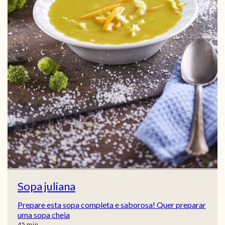
Sopa juliana
Prepare esta sopa completa e saborosa! Quer preparar
uma sopa cheia
min
45
min