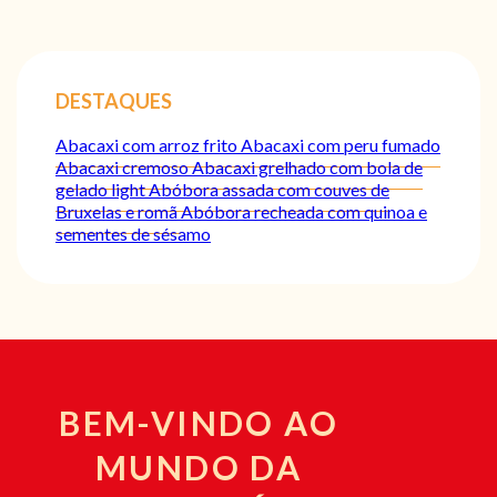
DESTAQUES
Abacaxi com arroz frito
Abacaxi com peru fumado
Abacaxi cremoso
Abacaxi grelhado com bola de
gelado light
Abóbora assada com couves de
Bruxelas e romã
Abóbora recheada com quinoa e
sementes de sésamo
BEM-VINDO AO
MUNDO DA