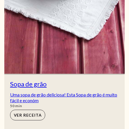
Sopa de grão
Uma sopa de grão deliciosa! Esta Sopa de grão é muito
fácil e económ
min
50
min
VER RECEITA