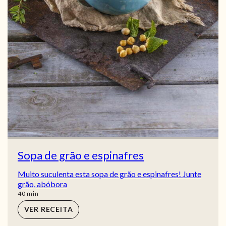
Sopa de grão e espinafres
Muito suculenta esta sopa de grão e espinafres! Junte
grão, abóbora
min
40
min
VER RECEITA