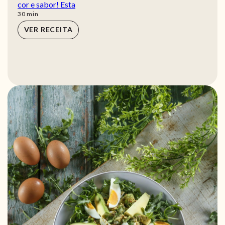
cor e sabor! Esta
min
30
min
VER RECEITA