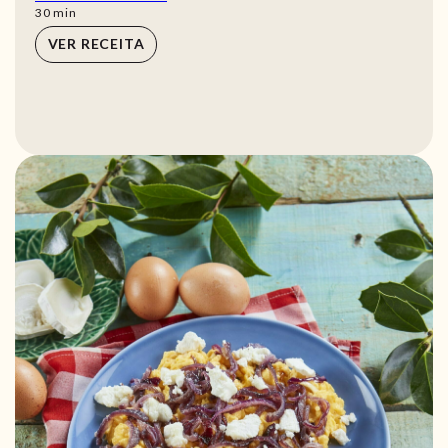
min
30
min
VER RECEITA