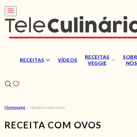
RECEITAS
SOBR
RECEITAS
VÍDEOS
VEGGIE
NÓ
Homepage
>
receita com ovos
RECEITAS
RECEITA COM OVOS
VÍDEOS