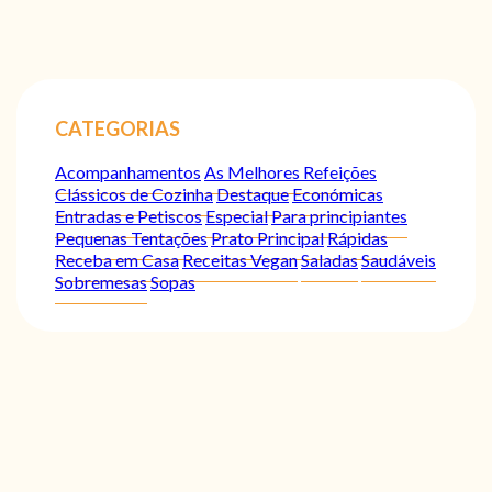
CATEGORIAS
Acompanhamentos
As Melhores Refeições
Clássicos de Cozinha
Destaque
Económicas
Entradas e Petiscos
Especial
Para principiantes
Pequenas Tentações
Prato Principal
Rápidas
Receba em Casa
Receitas Vegan
Saladas
Saudáveis
Sobremesas
Sopas