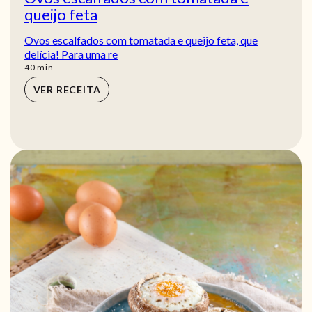
queijo feta
Ovos escalfados com tomatada e queijo feta, que
delícia! Para uma re
min
40
min
VER RECEITA