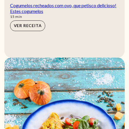
Cogumelos recheados com ovo, que petisco delicioso!
Estes cogumelos
min
15
min
VER RECEITA