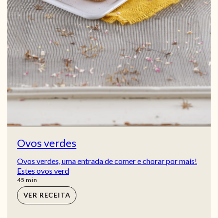
Ovos verdes
Ovos verdes, uma entrada de comer e chorar por mais!
Estes ovos verd
min
45
min
VER RECEITA