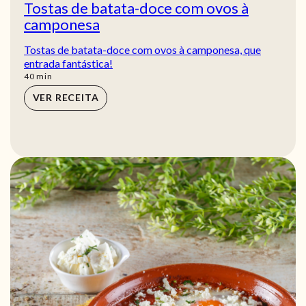
Tostas de batata-doce com ovos à
camponesa
Tostas de batata-doce com ovos à camponesa, que
entrada fantástica!
min
40
min
VER RECEITA