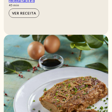
receita fácil e d
min
45
min
VER RECEITA