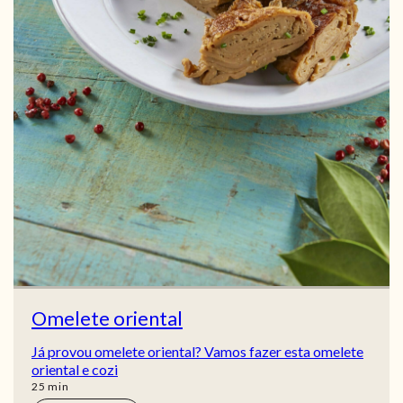
Omelete oriental
Já provou omelete oriental? Vamos fazer esta omelete
oriental e cozi
min
25
min