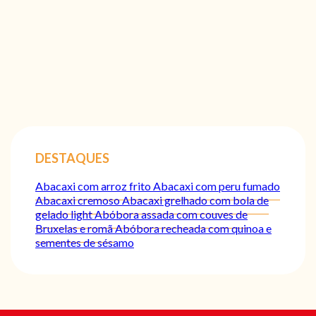
DESTAQUES
Abacaxi com arroz frito
Abacaxi com peru fumado
Abacaxi cremoso
Abacaxi grelhado com bola de
gelado light
Abóbora assada com couves de
Bruxelas e romã
Abóbora recheada com quinoa e
sementes de sésamo