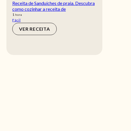
Receita de Sanduíches de praia. Descubra
como cozinhar a receita de
hora
1
hora
Fácil
VER RECEITA