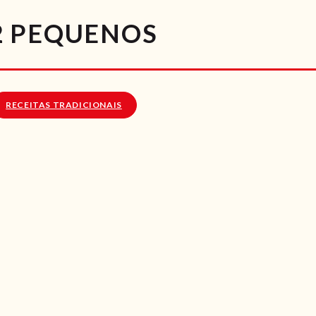
RECEITAS
2 PEQUENOS
VÍDEOS
RECEITAS VEGGIE
RECEITAS TRADICIONAIS
SOBRE NÓS
LOJA ONLINE
BLOG