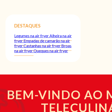
DESTAQUES
Legumes na air fryer
Alheira na air
fryer
Empadas de camarão na air
fryer
Castanhas na air fryer
Broas
na air fryer
Queques na air fryer
BEM-VINDO AO
TELECULIN