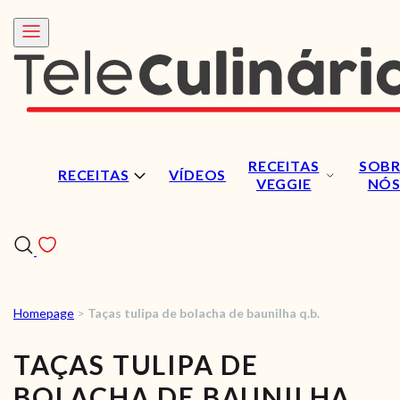
RECEITAS
SOBR
RECEITAS
VÍDEOS
VEGGIE
NÓ
Homepage
>
Taças tulipa de bolacha de baunilha q.b.
RECEITAS
TAÇAS TULIPA DE
VÍDEOS
BOLACHA DE BAUNILHA