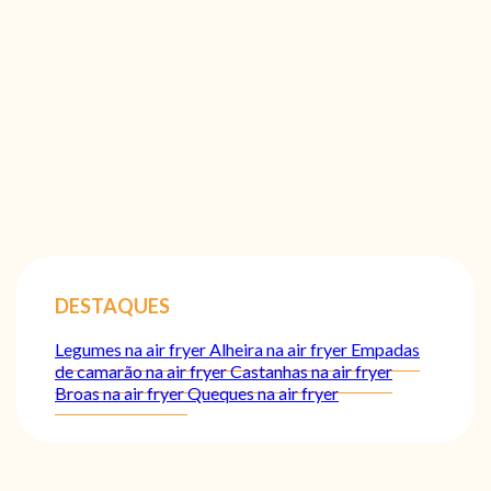
DESTAQUES
Legumes na air fryer
Alheira na air fryer
Empadas
de camarão na air fryer
Castanhas na air fryer
Broas na air fryer
Queques na air fryer