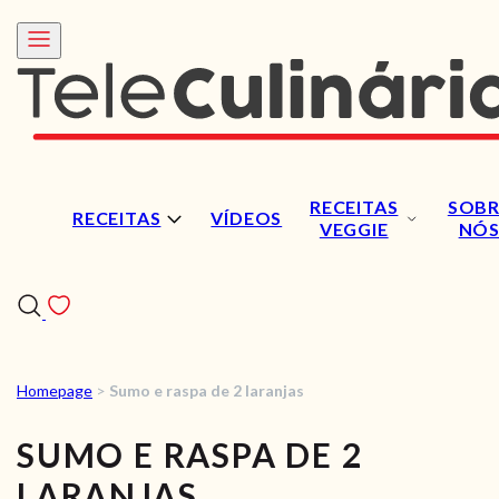
RECEITAS
SOBR
RECEITAS
VÍDEOS
VEGGIE
NÓ
Homepage
>
Sumo e raspa de 2 laranjas
RECEITAS
SUMO E RASPA DE 2
VÍDEOS
LARANJAS