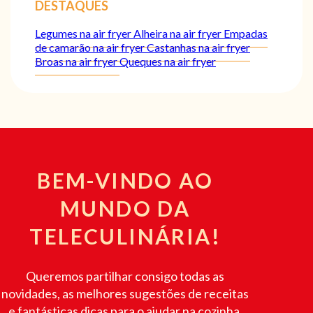
DESTAQUES
Legumes na air fryer
Alheira na air fryer
Empadas
de camarão na air fryer
Castanhas na air fryer
Broas na air fryer
Queques na air fryer
BEM-VINDO AO
MUNDO DA
TELECULINÁRIA!
Queremos partilhar consigo todas as
novidades, as melhores sugestões de receitas
e fantásticas dicas para o ajudar na cozinha.