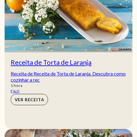
Receita de Torta de Laranja
Receita de Receita de Torta de Laranja. Descubra como
cozinhar a rec
hora
1
hora
Fácil
VER RECEITA