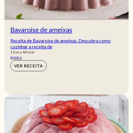
Bavaroise de ameixas
Receita de Bavaroise de ameixas. Descubra como
cozinhar a receita de
hora
min
1
hora
40
min
Médio
VER RECEITA