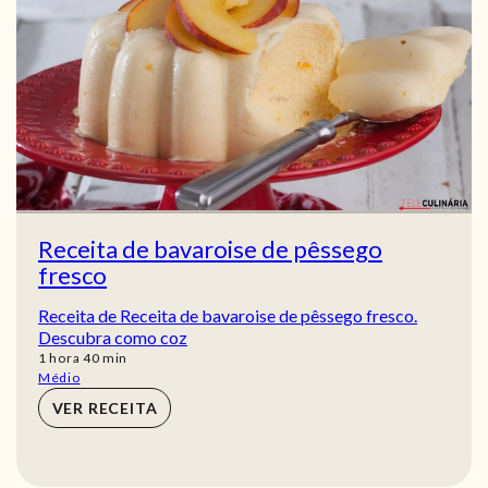
Receita de bavaroise de pêssego
fresco
Receita de Receita de bavaroise de pêssego fresco.
Descubra como coz
hora
min
1
hora
40
min
Médio
VER RECEITA