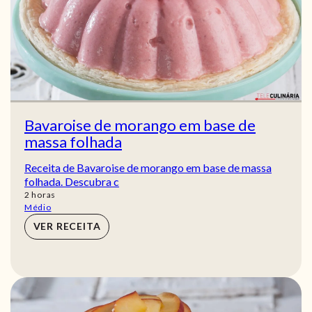
Bavaroise de morango em base de
massa folhada
Receita de Bavaroise de morango em base de massa
folhada. Descubra c
horas
2
horas
Médio
VER RECEITA