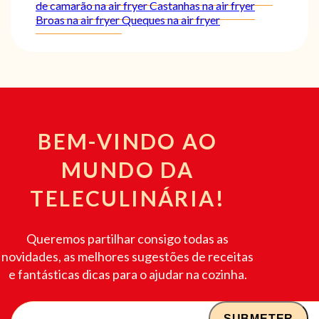
de camarão na air fryer
Castanhas na air fryer
Broas na air fryer
Queques na air fryer
BEM-VINDO AO
MUNDO DA
TELECULINÁRIA!
Queremos partilhar consigo todas as
novidades, as melhores sugestões de receitas
e fantásticas dicas para o ajudar na cozinha.