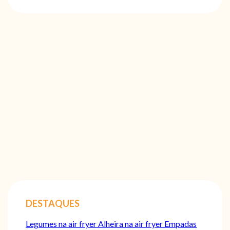
DESTAQUES
Legumes na air fryer
Alheira na air fryer
Empadas