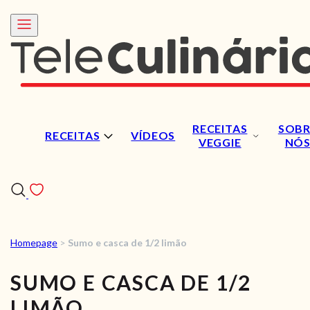
RECEITAS
SOBR
RECEITAS
VÍDEOS
VEGGIE
NÓ
Homepage
>
Sumo e casca de 1/2 limão
RECEITAS
SUMO E CASCA DE 1/2
VÍDEOS
LIMÃO