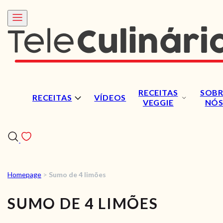
RECEITAS
SOBR
RECEITAS
VÍDEOS
VEGGIE
NÓ
Homepage
>
Sumo de 4 limões
RECEITAS
SUMO DE 4 LIMÕES
VÍDEOS