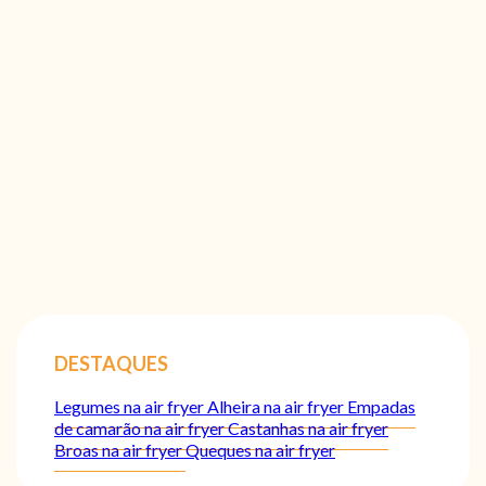
DESTAQUES
Legumes na air fryer
Alheira na air fryer
Empadas
de camarão na air fryer
Castanhas na air fryer
Broas na air fryer
Queques na air fryer