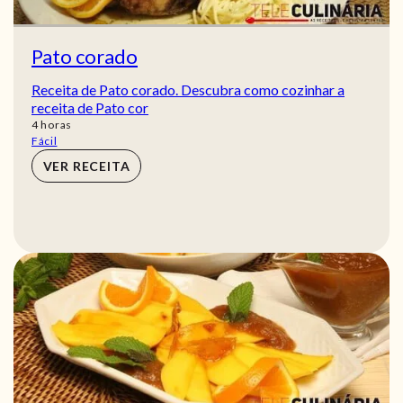
Pato corado
Receita de Pato corado. Descubra como cozinhar a
receita de Pato cor
horas
4
horas
Fácil
VER RECEITA