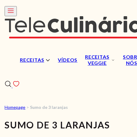
RECEITAS
SOBR
RECEITAS
VÍDEOS
VEGGIE
NÓ
Homepage
>
Sumo de 3 laranjas
RECEITAS
SUMO DE 3 LARANJAS
VÍDEOS