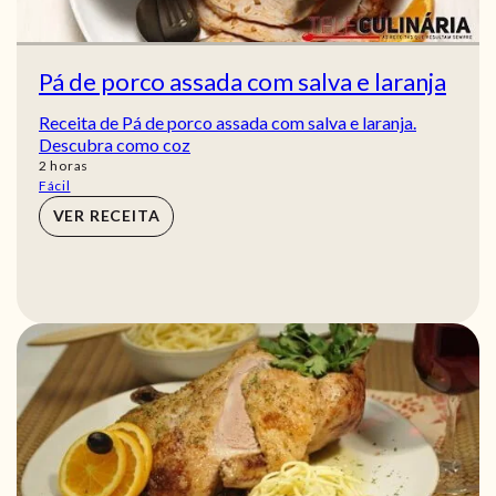
Pá de porco assada com salva e laranja
Receita de Pá de porco assada com salva e laranja.
Descubra como coz
horas
2
horas
Fácil
VER RECEITA