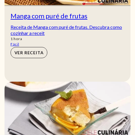
Manga com puré de frutas
Receita de Manga com puré de frutas. Descubra como
cozinhar a receit
hora
1
hora
Fácil
VER RECEITA