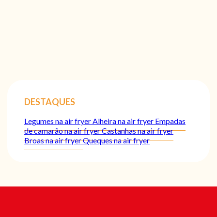
DESTAQUES
Legumes na air fryer
Alheira na air fryer
Empadas
de camarão na air fryer
Castanhas na air fryer
Broas na air fryer
Queques na air fryer