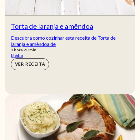
Torta de laranja e amêndoa
Descubra como cozinhar esta receita de Torta de
laranja e amêndoa de
hora
min
1
hora
20
min
Médio
VER RECEITA