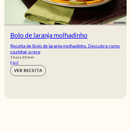
Bolo de laranja molhadinho
Receita de Bolo de laranja molhadinho. Descubra como
cozinhar a rece
hora
min
1
hora
20
min
Fácil
VER RECEITA