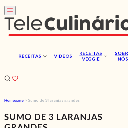
RECEITAS
SOBR
RECEITAS
VÍDEOS
VEGGIE
NÓ
Homepage
>
Sumo de 3 laranjas grandes
RECEITAS
SUMO DE 3 LARANJAS
VÍDEOS
GRANDES