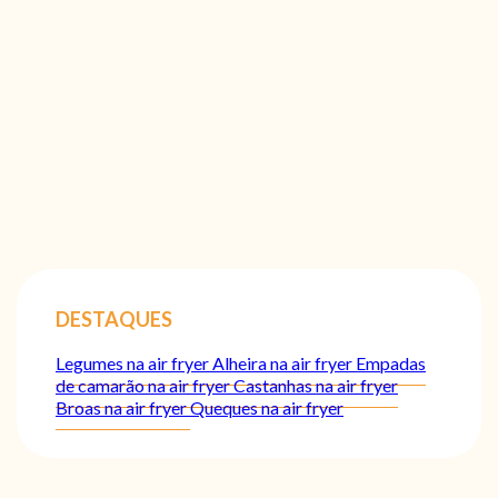
DESTAQUES
Legumes na air fryer
Alheira na air fryer
Empadas
de camarão na air fryer
Castanhas na air fryer
Broas na air fryer
Queques na air fryer