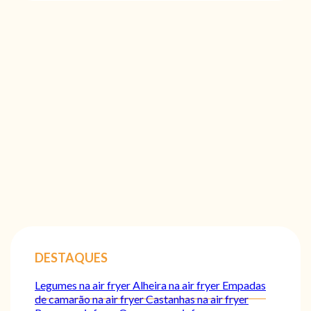
DESTAQUES
Legumes na air fryer
Alheira na air fryer
Empadas
de camarão na air fryer
Castanhas na air fryer