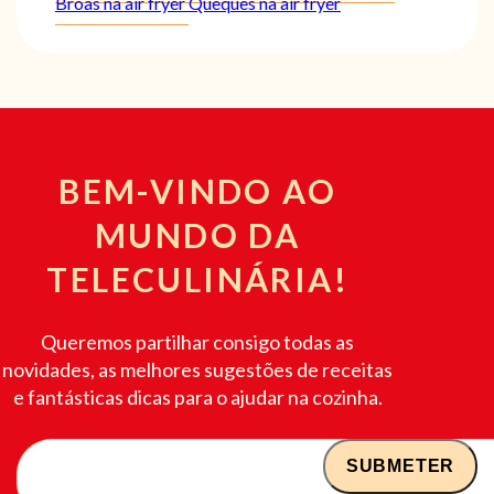
Broas na air fryer
Queques na air fryer
BEM-VINDO AO
MUNDO DA
TELECULINÁRIA!
Queremos partilhar consigo todas as
novidades, as melhores sugestões de receitas
e fantásticas dicas para o ajudar na cozinha.