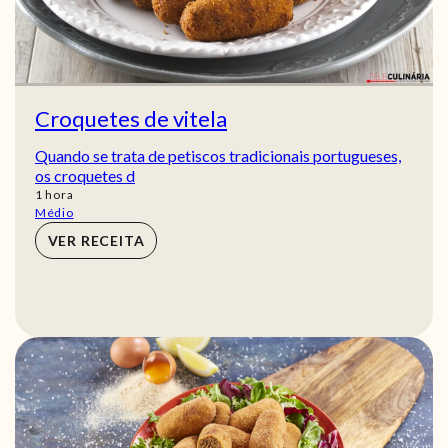
Croquetes de vitela
Quando se trata de petiscos tradicionais portugueses,
os croquetes d
hora
1
hora
Médio
VER RECEITA