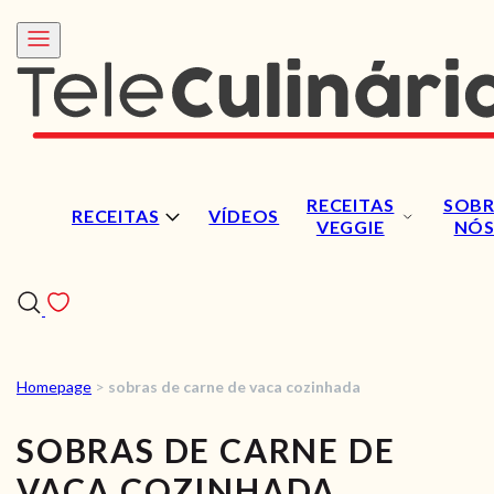
RECEITAS
SOBR
RECEITAS
VÍDEOS
VEGGIE
NÓ
Homepage
>
sobras de carne de vaca cozinhada
RECEITAS
SOBRAS DE CARNE DE
VÍDEOS
VACA COZINHADA