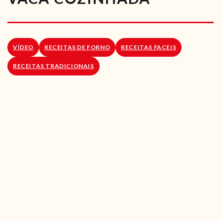
RECEITAS VEGGIE
SOBRE NÓS
VÍDEO
RECEITAS DE FORNO
RECEITAS FACEIS
LOJA ONLINE
RECEITAS TRADICIONAIS
BLOG