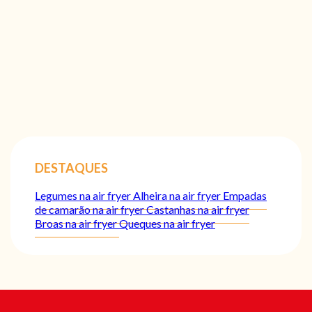
DESTAQUES
Legumes na air fryer
Alheira na air fryer
Empadas
de camarão na air fryer
Castanhas na air fryer
Broas na air fryer
Queques na air fryer