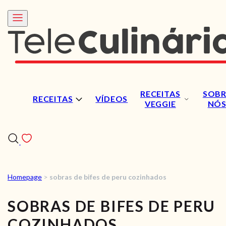
RECEITAS
SOBR
RECEITAS
VÍDEOS
VEGGIE
NÓ
Homepage
>
sobras de bifes de peru cozinhados
RECEITAS
SOBRAS DE BIFES DE PERU
VÍDEOS
COZINHADOS