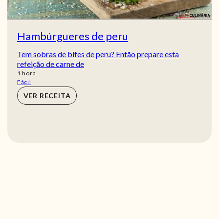
Hambúrgueres de peru
Tem sobras de bifes de peru? Então prepare esta
refeição de carne de
hora
1
hora
Fácil
VER RECEITA