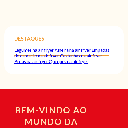
DESTAQUES
Legumes na air fryer
Alheira na air fryer
Empadas
de camarão na air fryer
Castanhas na air fryer
Broas na air fryer
Queques na air fryer
BEM-VINDO AO
MUNDO DA