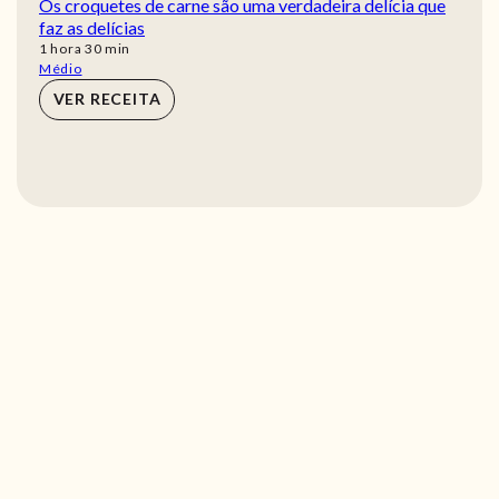
Os croquetes de carne são uma verdadeira delícia que
faz as delícias
hora
min
1
hora
30
min
Médio
VER RECEITA