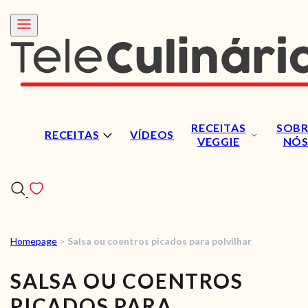
RECEITAS
SOBR
RECEITAS
VÍDEOS
VEGGIE
NÓ
Homepage
>
Salsa ou coentros picados para polvilhar
RECEITAS
SALSA OU COENTROS
VÍDEOS
PICADOS PARA