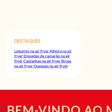
DESTAQUES
Legumes na air fryer
Alheira na air
fryer
Empadas de camarão na air
fryer
Castanhas na air fryer
Broas
na air fryer
Queques na air fryer
BEM-VINDO AO