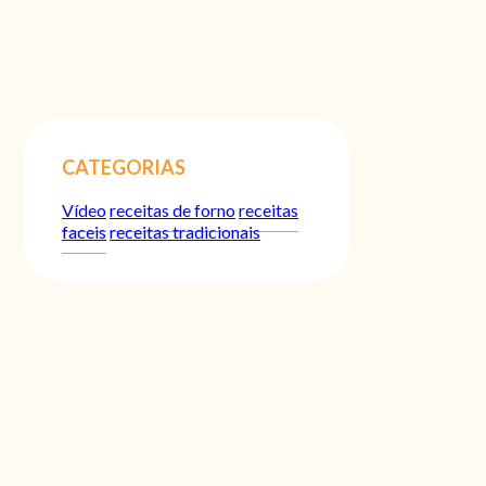
CATEGORIAS
Vídeo
receitas de forno
receitas
faceis
receitas tradicionais