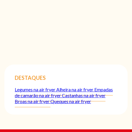
DESTAQUES
Legumes na air fryer
Alheira na air fryer
Empadas
de camarão na air fryer
Castanhas na air fryer
Broas na air fryer
Queques na air fryer