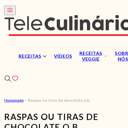
RECEITAS
SOBR
RECEITAS
VÍDEOS
VEGGIE
NÓ
Homepage
>
Raspas ou tiras de chocolate q.b.
RECEITAS
RASPAS OU TIRAS DE
VÍDEOS
CHOCOLATE Q.B.