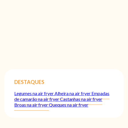
DESTAQUES
Legumes na air fryer
Alheira na air fryer
Empadas
de camarão na air fryer
Castanhas na air fryer
Broas na air fryer
Queques na air fryer