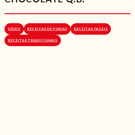
RECEITAS VEGGIE
SOBRE NÓS
VÍDEO
RECEITAS DE FORNO
RECEITAS FACEIS
LOJA ONLINE
RECEITAS TRADICIONAIS
BLOG