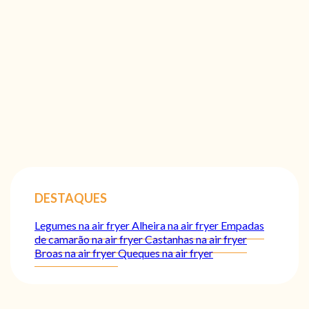
DESTAQUES
Legumes na air fryer
Alheira na air fryer
Empadas
de camarão na air fryer
Castanhas na air fryer
Broas na air fryer
Queques na air fryer