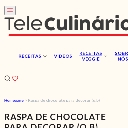
RECEITAS
SOBR
RECEITAS
VÍDEOS
VEGGIE
NÓ
Homepage
>
Raspa de chocolate para decorar (q.b)
RECEITAS
RASPA DE CHOCOLATE
VÍDEOS
PARA DECORAR (Q.B)