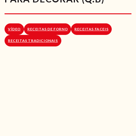
RECEITAS VEGGIE
SOBRE NÓS
VÍDEO
RECEITAS DE FORNO
RECEITAS FACEIS
LOJA ONLINE
RECEITAS TRADICIONAIS
BLOG