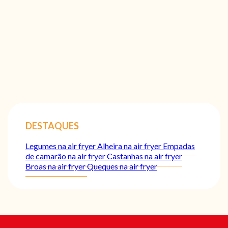
DESTAQUES
Legumes na air fryer
Alheira na air fryer
Empadas
de camarão na air fryer
Castanhas na air fryer
Broas na air fryer
Queques na air fryer