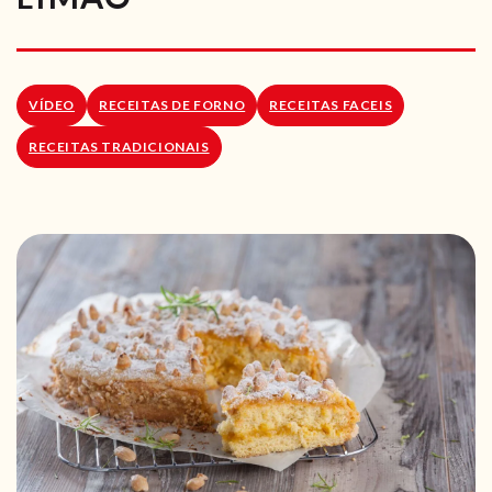
RECEITAS VEGGIE
SOBRE NÓS
VÍDEO
RECEITAS DE FORNO
RECEITAS FACEIS
LOJA ONLINE
RECEITAS TRADICIONAIS
BLOG