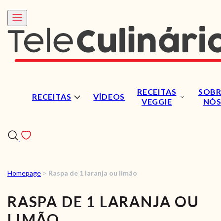
RECEITAS
SOBR
RECEITAS
VÍDEOS
VEGGIE
NÓ
Homepage
>
Raspa de 1 laranja ou limão
RECEITAS
RASPA DE 1 LARANJA OU
VÍDEOS
LIMÃO