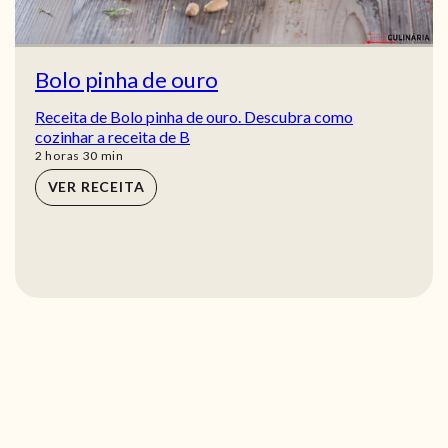
Bolo pinha de ouro
Receita de Bolo pinha de ouro. Descubra como
cozinhar a receita de B
horas
min
2
horas
30
min
VER RECEITA