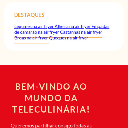
DESTAQUES
Legumes na air fryer
Alheira na air fryer
Empadas
de camarão na air fryer
Castanhas na air fryer
Broas na air fryer
Queques na air fryer
BEM-VINDO AO
MUNDO DA
TELECULINÁRIA!
Queremos partilhar consigo todas as