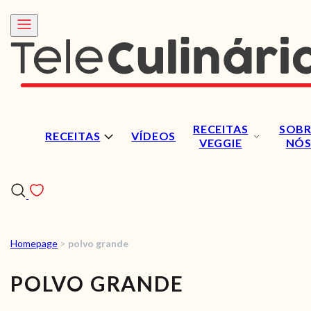
RECEITAS
SOBR
RECEITAS
VÍDEOS
VEGGIE
NÓ
Homepage
>
polvo grande
RECEITAS
POLVO GRANDE
VÍDEOS