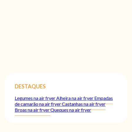
DESTAQUES
Legumes na air fryer
Alheira na air fryer
Empadas
de camarão na air fryer
Castanhas na air fryer
Broas na air fryer
Queques na air fryer