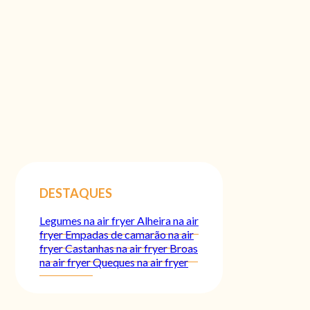
DESTAQUES
Legumes na air fryer
Alheira na air
fryer
Empadas de camarão na air
fryer
Castanhas na air fryer
Broas
na air fryer
Queques na air fryer