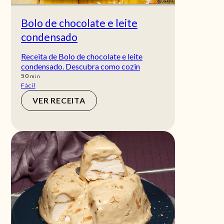
Bolo de chocolate e leite
condensado
Receita de Bolo de chocolate e leite
condensado. Descubra como cozin
min
50
min
Fácil
VER RECEITA