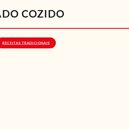
RECEITAS
ADO COZIDO
VÍDEOS
RECEITAS VEGGIE
RECEITAS TRADICIONAIS
SOBRE NÓS
LOJA ONLINE
BLOG