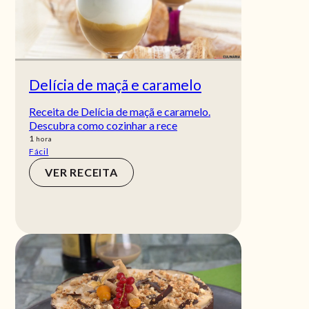
Delícia de maçã e caramelo
Receita de Delícia de maçã e caramelo.
Descubra como cozinhar a rece
hora
1
hora
Fácil
VER RECEITA