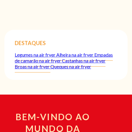
DESTAQUES
Legumes na air fryer
Alheira na air fryer
Empadas
de camarão na air fryer
Castanhas na air fryer
Broas na air fryer
Queques na air fryer
BEM-VINDO AO
MUNDO DA