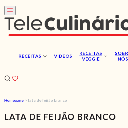
RECEITAS
SOBR
RECEITAS
VÍDEOS
VEGGIE
NÓ
Homepage
>
lata de feijão branco
RECEITAS
LATA DE FEIJÃO BRANCO
VÍDEOS