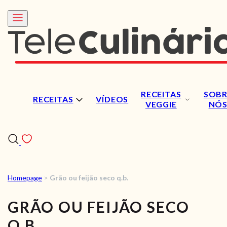
RECEITAS
SOBR
RECEITAS
VÍDEOS
VEGGIE
NÓ
Homepage
>
Grão ou feijão seco q.b.
RECEITAS
GRÃO OU FEIJÃO SECO
VÍDEOS
Q.B.