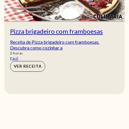
Pizza brigadeiro com framboesas
Receita de Pizza brigadeiro com framboesas.
Descubra como cozinhar a
horas
2
horas
Fácil
VER RECEITA