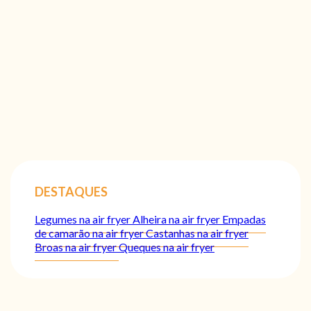
DESTAQUES
Legumes na air fryer
Alheira na air fryer
Empadas
de camarão na air fryer
Castanhas na air fryer
Broas na air fryer
Queques na air fryer