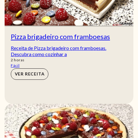
Pizza brigadeiro com framboesas
Receita de Pizza brigadeiro com framboesas.
Descubra como cozinhar a
horas
2
horas
Fácil
VER RECEITA