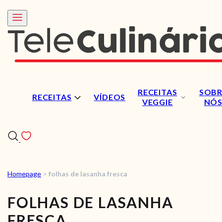
RECEITAS
SOBR
RECEITAS
VÍDEOS
VEGGIE
NÓ
Homepage
>
folhas de lasanha fresca
RECEITAS
FOLHAS DE LASANHA
VÍDEOS
FRESCA