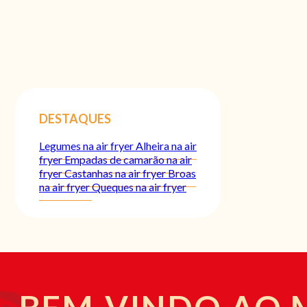
DESTAQUES
Legumes na air fryer
Alheira na air
fryer
Empadas de camarão na air
fryer
Castanhas na air fryer
Broas
na air fryer
Queques na air fryer