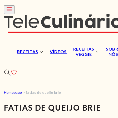
RECEITAS
SOBR
RECEITAS
VÍDEOS
VEGGIE
NÓ
Homepage
>
fatias de queijo brie
RECEITAS
FATIAS DE QUEIJO BRIE
VÍDEOS