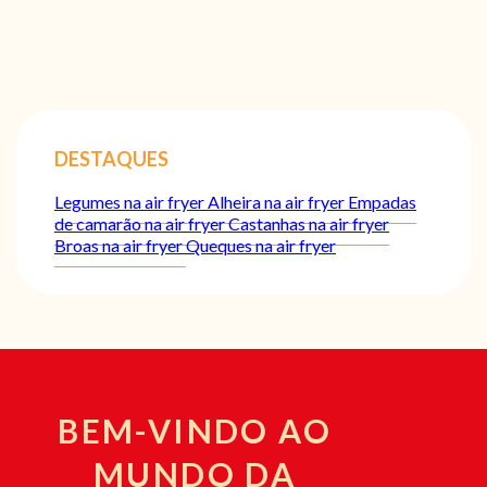
DESTAQUES
Legumes na air fryer
Alheira na air fryer
Empadas
de camarão na air fryer
Castanhas na air fryer
Broas na air fryer
Queques na air fryer
BEM-VINDO AO
MUNDO DA