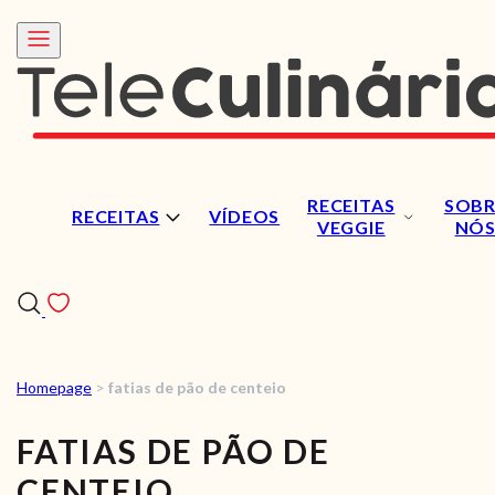
RECEITAS
SOBR
RECEITAS
VÍDEOS
VEGGIE
NÓ
Homepage
>
fatias de pão de centeio
RECEITAS
FATIAS DE PÃO DE
VÍDEOS
CENTEIO