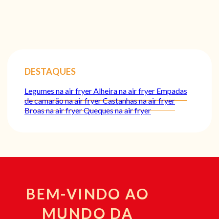
DESTAQUES
Legumes na air fryer
Alheira na air fryer
Empadas
de camarão na air fryer
Castanhas na air fryer
Broas na air fryer
Queques na air fryer
BEM-VINDO AO
MUNDO DA