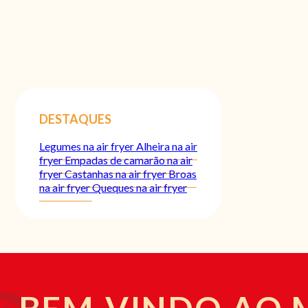
DESTAQUES
Legumes na air fryer
Alheira na air
fryer
Empadas de camarão na air
fryer
Castanhas na air fryer
Broas
na air fryer
Queques na air fryer