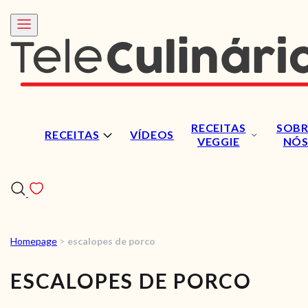
RECEITAS
SOBR
RECEITAS
VÍDEOS
VEGGIE
NÓ
Homepage
>
escalopes de porco
RECEITAS
ESCALOPES DE PORCO
VÍDEOS