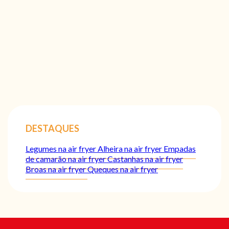
DESTAQUES
Legumes na air fryer
Alheira na air fryer
Empadas
de camarão na air fryer
Castanhas na air fryer
Broas na air fryer
Queques na air fryer