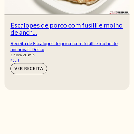
Escalopes de porco com fusilli e molho
de anch...
Receita de Escalopes de porco com fusilli e molho de
anchovas. Descu
hora
min
1
hora
20
min
Fácil
VER RECEITA