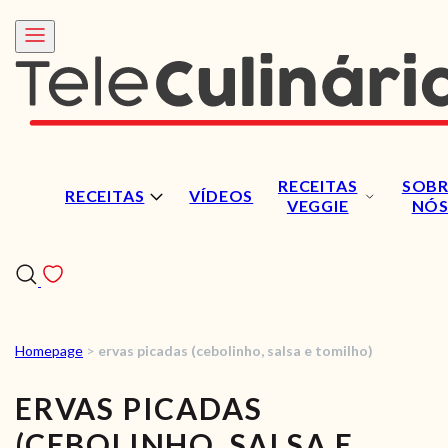
RECEITAS
SOBR
RECEITAS
VÍDEOS
VEGGIE
NÓ
Homepage
>
ervas picadas (cebolinho, salsa e tomilho)
RECEITAS
ERVAS PICADAS
VÍDEOS
(CEBOLINHO, SALSA E