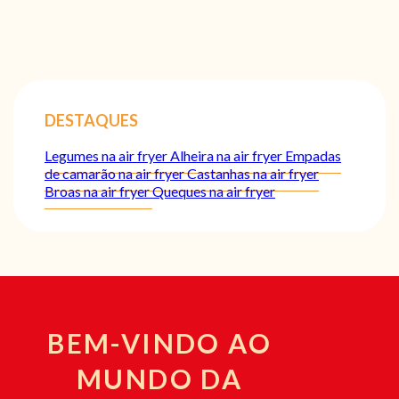
DESTAQUES
Legumes na air fryer
Alheira na air fryer
Empadas
de camarão na air fryer
Castanhas na air fryer
Broas na air fryer
Queques na air fryer
BEM-VINDO AO
MUNDO DA