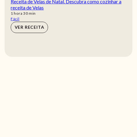
Receita de Velas de Natal. Descubra como cozinhar a
receita de Velas
hora
min
1
hora
30
min
Fácil
VER RECEITA