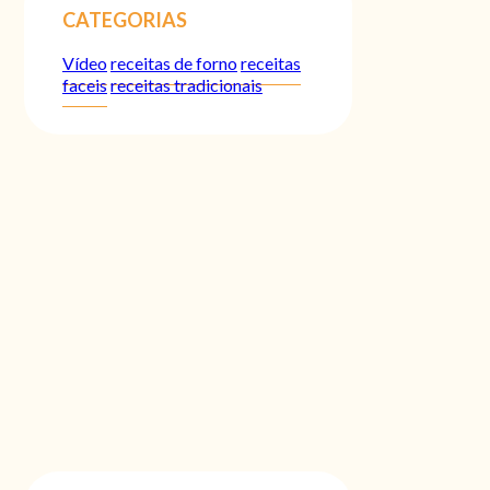
CATEGORIAS
Vídeo
receitas de forno
receitas
faceis
receitas tradicionais