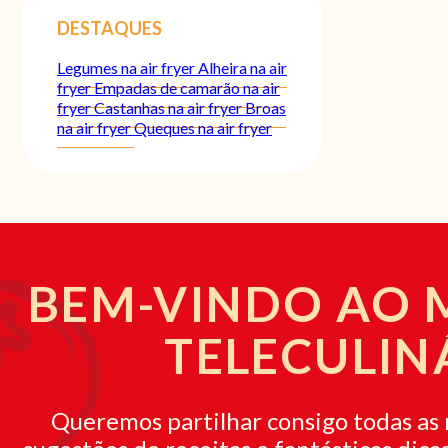
DESTAQUES
Legumes na air fryer
Alheira na air
fryer
Empadas de camarão na air
fryer
Castanhas na air fryer
Broas
na air fryer
Queques na air fryer
BEM-VINDO AO
TELECULIN
Queremos partilhar consigo todas as 