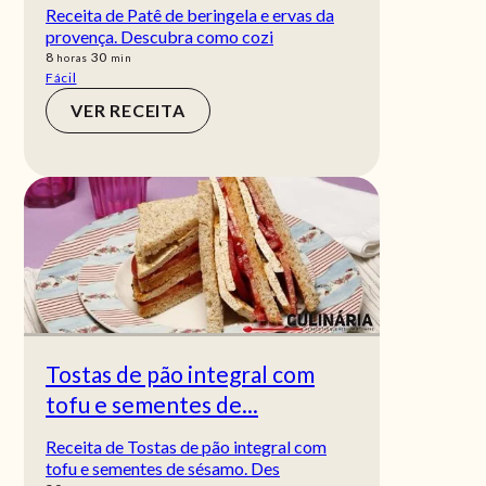
Receita de Patê de beringela e ervas da
provença. Descubra como cozi
horas
min
8
30
horas
min
Fácil
VER RECEITA
Tostas de pão integral com
tofu e sementes de...
Receita de Tostas de pão integral com
tofu e sementes de sésamo. Des