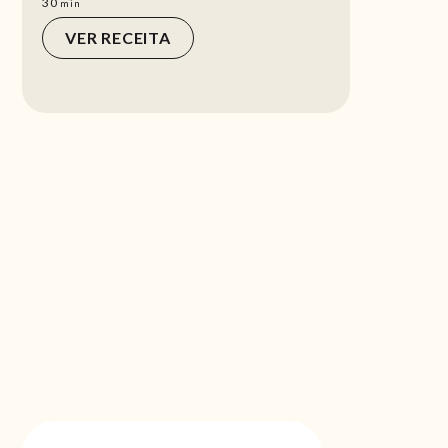
min
30
min
VER RECEITA