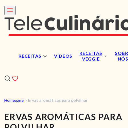
RECEITAS
SOBR
RECEITAS
VÍDEOS
VEGGIE
NÓ
Homepage
>
Ervas aromáticas para polvilhar
RECEITAS
ERVAS AROMÁTICAS PARA
VÍDEOS
POLVILHAR