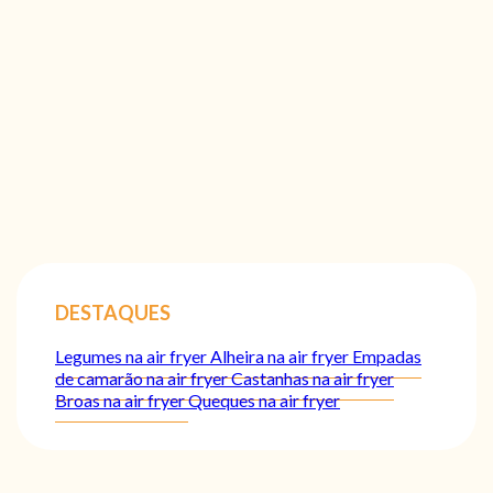
DESTAQUES
Legumes na air fryer
Alheira na air fryer
Empadas
de camarão na air fryer
Castanhas na air fryer
Broas na air fryer
Queques na air fryer