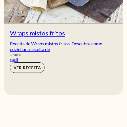
Wraps mistos fritos
Receita de Wraps mistos fritos. Descubra como
cozinhar a receita de
hora
1
hora
Fácil
VER RECEITA