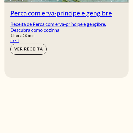
Perca com erva-príncipe e gengibre
Receita de Perca com erva-príncipe e gengibre.
Descubra como cozinha
hora
min
1
hora
20
min
Fácil
VER RECEITA