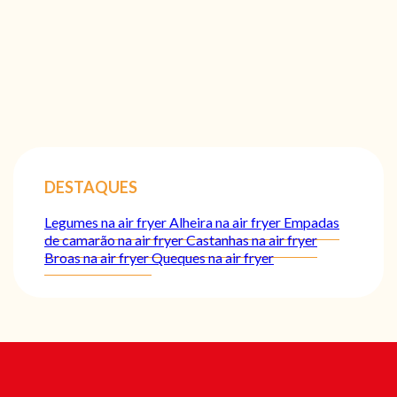
DESTAQUES
Legumes na air fryer
Alheira na air fryer
Empadas
de camarão na air fryer
Castanhas na air fryer
Broas na air fryer
Queques na air fryer