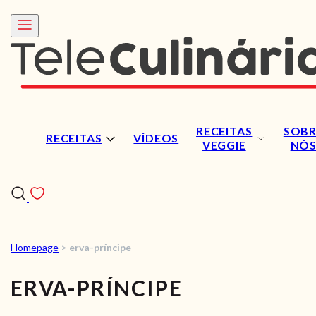
RECEITAS
SOBR
RECEITAS
VÍDEOS
VEGGIE
NÓ
Homepage
>
erva-príncipe
RECEITAS
ERVA-PRÍNCIPE
VÍDEOS