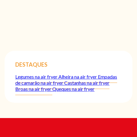
DESTAQUES
Legumes na air fryer
Alheira na air fryer
Empadas
de camarão na air fryer
Castanhas na air fryer
Broas na air fryer
Queques na air fryer