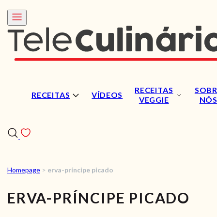
RECEITAS
SOBR
RECEITAS
VÍDEOS
VEGGIE
NÓ
Homepage
>
erva-príncipe picado
RECEITAS
ERVA-PRÍNCIPE PICADO
VÍDEOS