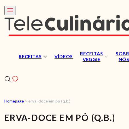
RECEITAS
SOBR
RECEITAS
VÍDEOS
VEGGIE
NÓ
Homepage
>
erva-doce em pó (q.b.)
RECEITAS
ERVA-DOCE EM PÓ (Q.B.)
VÍDEOS