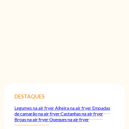
DESTAQUES
Legumes na air fryer
Alheira na air fryer
Empadas
de camarão na air fryer
Castanhas na air fryer
Broas na air fryer
Queques na air fryer