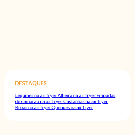
DESTAQUES
Legumes na air fryer
Alheira na air fryer
Empadas
de camarão na air fryer
Castanhas na air fryer
Broas na air fryer
Queques na air fryer