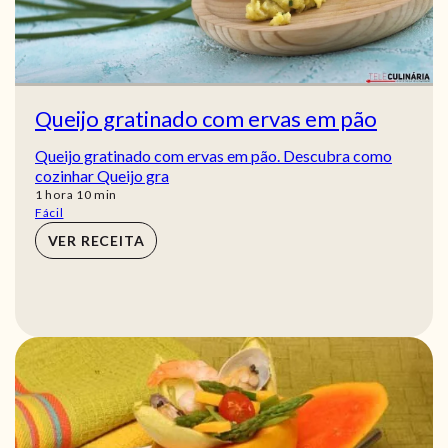
Queijo gratinado com ervas em pão
Queijo gratinado com ervas em pão. Descubra como
cozinhar Queijo gra
hora
min
1
hora
10
min
Fácil
VER RECEITA