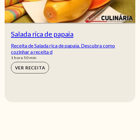
Salada rica de papaia
Receita de Salada rica de papaia. Descubra como
cozinhar a receita d
hora
min
1
hora
50
min
VER RECEITA