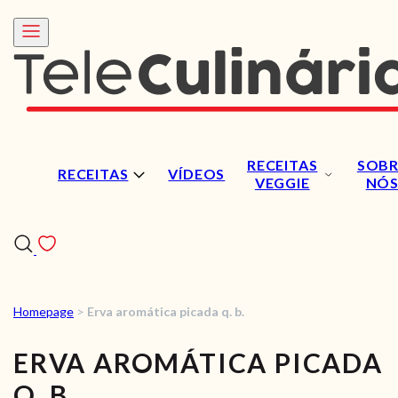
RECEITAS
SOBR
RECEITAS
VÍDEOS
VEGGIE
NÓ
Homepage
>
Erva aromática picada q. b.
RECEITAS
ERVA AROMÁTICA PICADA
VÍDEOS
Q. B.