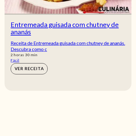
Entremeada guisada com chutney de
ananás
Receita de Entremeada guisada com chutney de ananás.
Descubra como c
horas
min
2
horas
30
min
Fácil
VER RECEITA