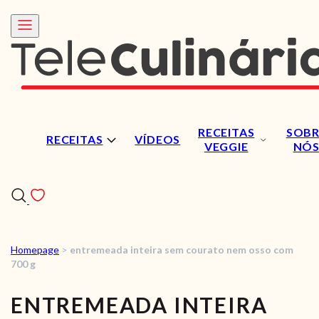
RECEITAS
SOBR
RECEITAS
VÍDEOS
VEGGIE
NÓ
Homepage
>
entremeada inteira sem courato nem osso com
RECEITAS
700 g
VÍDEOS
ENTREMEADA INTEIRA