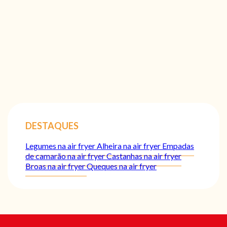
DESTAQUES
Legumes na air fryer
Alheira na air fryer
Empadas
de camarão na air fryer
Castanhas na air fryer
Broas na air fryer
Queques na air fryer