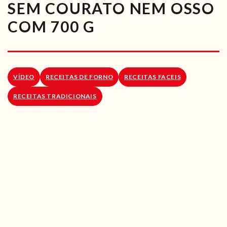
SEM COURATO NEM OSSO
RECEITAS VEGGIE
COM 700 G
SOBRE NÓS
LOJA ONLINE
VÍDEO
RECEITAS DE FORNO
RECEITAS FACEIS
BLOG
RECEITAS TRADICIONAIS