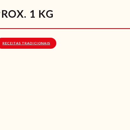
RECEITAS
OX. 1 KG
VÍDEOS
RECEITAS VEGGIE
RECEITAS TRADICIONAIS
SOBRE NÓS
LOJA ONLINE
BLOG