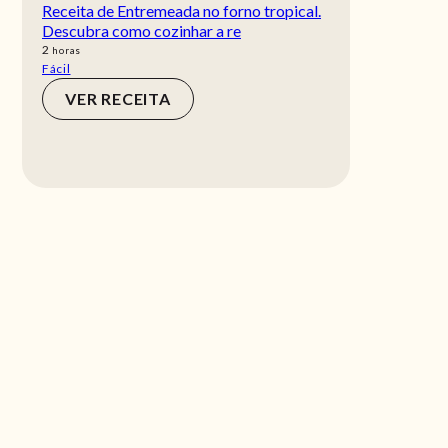
Receita de Entremeada no forno tropical.
Descubra como cozinhar a re
horas
2
horas
Fácil
VER RECEITA