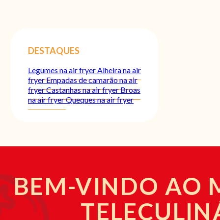
DESTAQUES
Legumes na air fryer
Alheira na air
fryer
Empadas de camarão na air
fryer
Castanhas na air fryer
Broas
na air fryer
Queques na air fryer
BEM-VINDO AO
TELECULIN