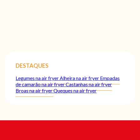
DESTAQUES
Legumes na air fryer
Alheira na air fryer
Empadas
de camarão na air fryer
Castanhas na air fryer
Broas na air fryer
Queques na air fryer