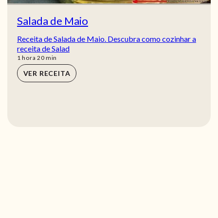
Salada de Maio
Receita de Salada de Maio. Descubra como cozinhar a
receita de Salad
hora
min
1
hora
20
min
VER RECEITA