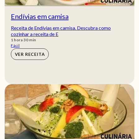
Endívias em camisa
Receita de Endívias em camisa. Descubra como
cozinhar a receita de E
hora
min
1
hora
30
min
Fácil
VER RECEITA