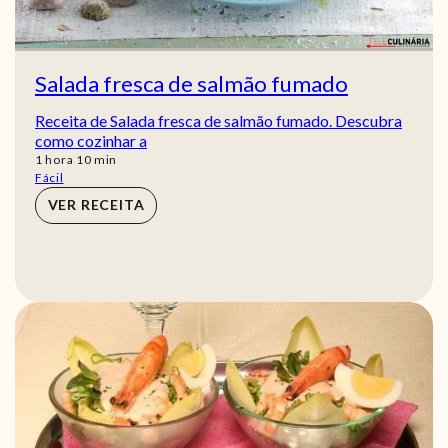
Salada fresca de salmão fumado
Receita de Salada fresca de salmão fumado. Descubra
como cozinhar a
hora
min
1
hora
10
min
Fácil
VER RECEITA