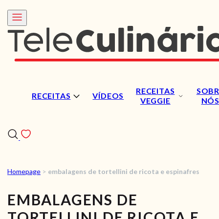
RECEITAS
SOBR
RECEITAS
VÍDEOS
VEGGIE
NÓ
Homepage
>
embalagens de tortellini de ricota e espinafres
RECEITAS
EMBALAGENS DE
VÍDEOS
TORTELLINI DE RICOTA E