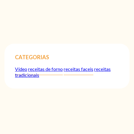
CATEGORIAS
Vídeo
receitas de forno
receitas faceis
receitas
tradicionais