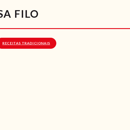
RECEITAS
A FILO
VÍDEOS
RECEITAS VEGGIE
RECEITAS TRADICIONAIS
SOBRE NÓS
LOJA ONLINE
BLOG