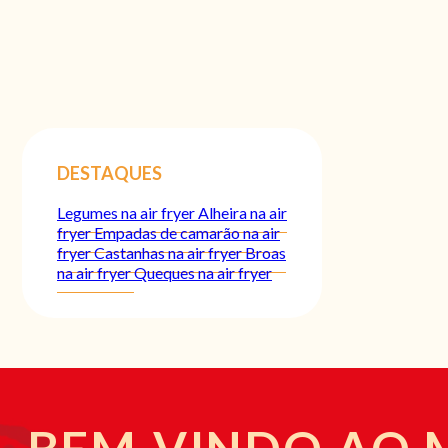
DESTAQUES
Legumes na air fryer
Alheira na air
fryer
Empadas de camarão na air
fryer
Castanhas na air fryer
Broas
na air fryer
Queques na air fryer