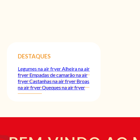
DESTAQUES
Legumes na air fryer
Alheira na air
fryer
Empadas de camarão na air
fryer
Castanhas na air fryer
Broas
na air fryer
Queques na air fryer