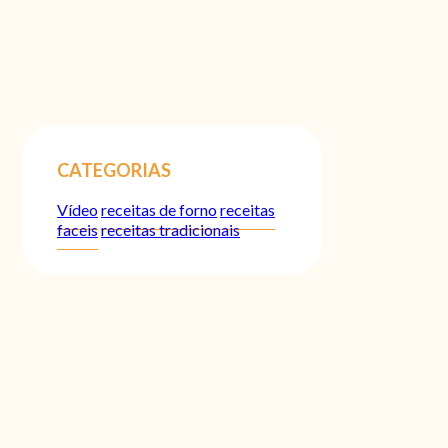
CATEGORIAS
Vídeo
receitas de forno
receitas
faceis
receitas tradicionais