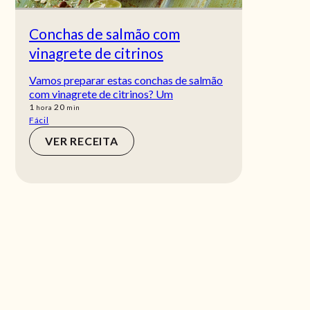
Conchas de salmão com
vinagrete de citrinos
Vamos preparar estas conchas de salmão
com vinagrete de citrinos? Um
hora
min
1
20
hora
min
Fácil
VER RECEITA