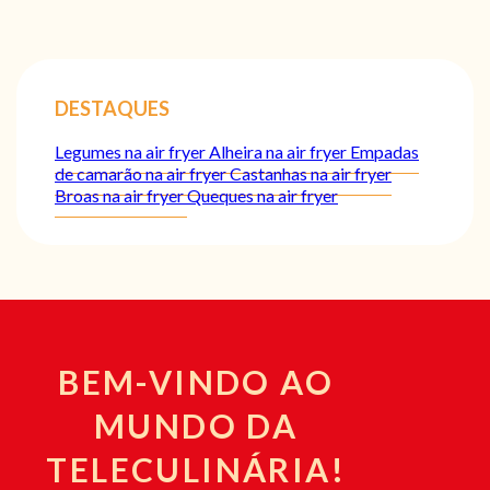
DESTAQUES
Legumes na air fryer
Alheira na air fryer
Empadas
de camarão na air fryer
Castanhas na air fryer
Broas na air fryer
Queques na air fryer
BEM-VINDO AO
MUNDO DA
TELECULINÁRIA!