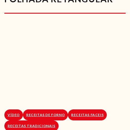
RECEITAS VEGGIE
SOBRE NÓS
LOJA ONLINE
BLOG
VÍDEO
RECEITAS DE FORNO
RECEITAS FACEIS
RECEITAS TRADICIONAIS