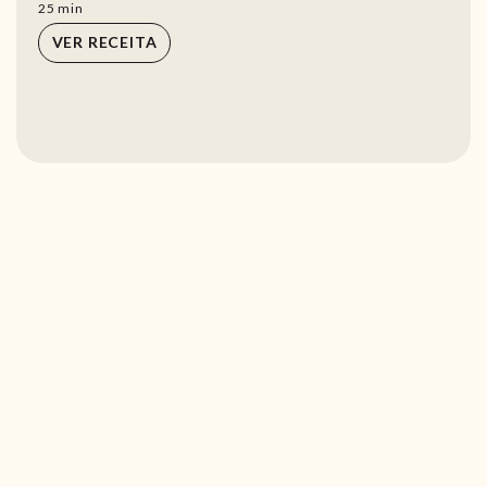
min
25
min
VER RECEITA