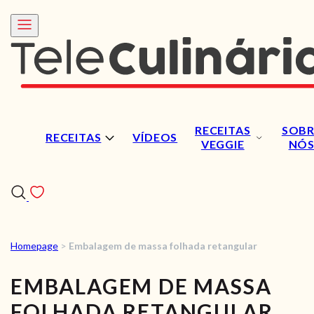
RECEITAS
SOBR
RECEITAS
VÍDEOS
VEGGIE
NÓ
Homepage
>
Embalagem de massa folhada retangular
RECEITAS
EMBALAGEM DE MASSA
VÍDEOS
FOLHADA RETANGULAR